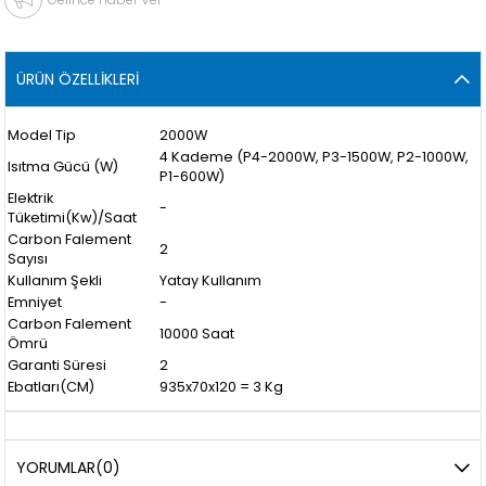
ÜRÜN ÖZELLIKLERI
Model Tip
2000W
4 Kademe (P4-2000W, P3-1500W, P2-1000W,
Isıtma Gücü (W)
P1-600W)
Elektrik
-
Tüketimi(Kw)/Saat
Carbon Falement
2
Sayısı
Kullanım Şekli
Yatay Kullanım
Emniyet
-
Carbon Falement
10000 Saat
Ömrü
Garanti Süresi
2
Ebatları(CM)
935x70x120 = 3 Kg
YORUMLAR
(0)