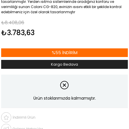
tasarlanmıştır. Yerden ısıtma sistemlerinde aradığınız konforu ve
verimliliği sunan Coloni CG-820, evinizin ısısını etkili bir şekilde kontrol
edebilmeniz için özel olarak tasarlanmıştır
₺8.408,06
₺3.783,63
%
55
İNDIRIM
Kargo Bedava
Ürün stoklarımızda kalmamıştır.
İndirimli Ürün
Gelince Haber Ver