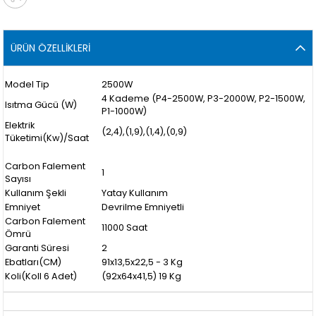
ÜRÜN ÖZELLIKLERI
Model Tip
2500W
4 Kademe (P4-2500W, P3-2000W, P2-1500W,
Isıtma Gücü (W)
P1-1000W)
Elektrik
(2,4),(1,9),(1,4),(0,9)
Tüketimi(Kw)/Saat
Carbon Falement
1
Sayısı
Kullanım Şekli
Yatay Kullanım
Emniyet
Devrilme Emniyetli
Carbon Falement
11000 Saat
Ömrü
Garanti Süresi
2
Ebatları(CM)
91x13,5x22,5 - 3 Kg
Koli(Koll 6 Adet)
(92x64x41,5) 19 Kg