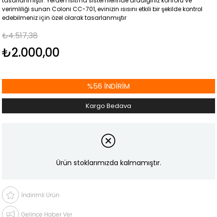
tasarlanmıştır. Yerden ısıtma sistemlerinde aradığınız konforu ve
verimliliği sunan Coloni CC-701, evinizin ısısını etkili bir şekilde kontrol
edebilmeniz için özel olarak tasarlanmıştır
₺4.517,38
₺2.000,00
%
56
İNDIRIM
Kargo Bedava
Ürün stoklarımızda kalmamıştır.
İndirimli Ürün
Gelince Haber Ver